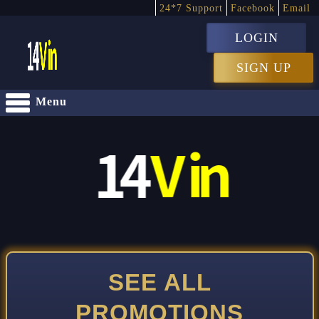
24*7 Support
Facebook
Email
LOGIN
SIGN UP
Menu
SEE ALL
PROMOTIONS