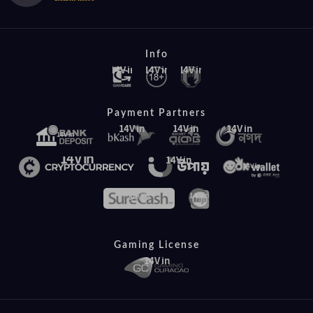
Info
Payment Partners
Gaming License