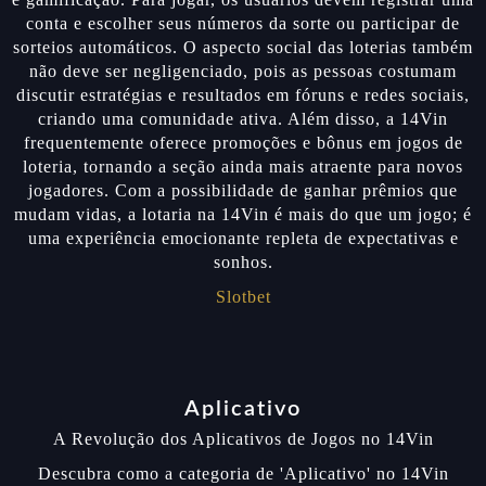
conta e escolher seus números da sorte ou participar de
sorteios automáticos. O aspecto social das loterias também
não deve ser negligenciado, pois as pessoas costumam
discutir estratégias e resultados em fóruns e redes sociais,
criando uma comunidade ativa. Além disso, a 14Vin
frequentemente oferece promoções e bônus em jogos de
loteria, tornando a seção ainda mais atraente para novos
jogadores. Com a possibilidade de ganhar prêmios que
mudam vidas, a lotaria na 14Vin é mais do que um jogo; é
uma experiência emocionante repleta de expectativas e
sonhos.
Slotbet
Aplicativo
A Revolução dos Aplicativos de Jogos no 14Vin
Descubra como a categoria de 'Aplicativo' no 14Vin