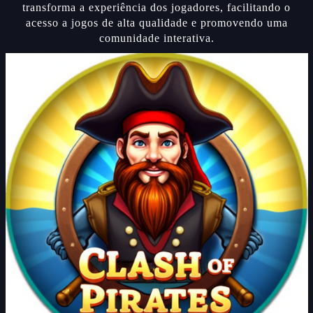
transforma a experiência dos jogadores, facilitando o
acesso a jogos de alta qualidade e promovendo uma
comunidade interativa.