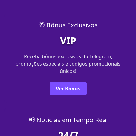
🎁 Bônus Exclusivos
VIP
Receba bônus exclusivos do Telegram,
promoções especiais e códigos promocionais
únicos!
Ver Bônus
📢 Notícias em Tempo Real
24/7