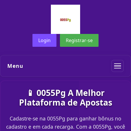
Login
Registrar-se
Menu
📱 0055Pg A Melhor
Plataforma de Apostas
Cadastre-se na 0055Pg para ganhar bônus no
cadastro e em cada recarga. Com a 0055Pg, você