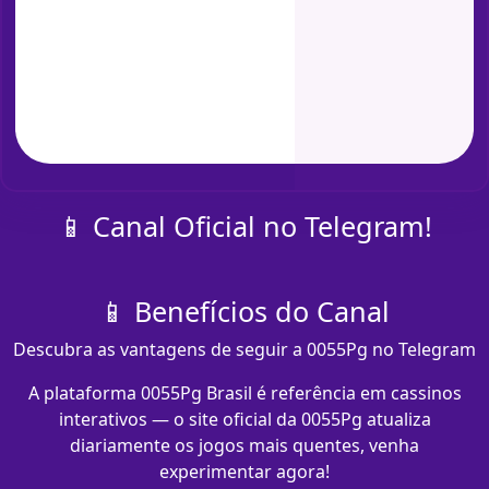
📱 Canal Oficial no Telegram!
📱 Benefícios do Canal
Descubra as vantagens de seguir a 0055Pg no Telegram
A plataforma 0055Pg Brasil é referência em cassinos
interativos — o site oficial da 0055Pg atualiza
diariamente os jogos mais quentes, venha
experimentar agora!