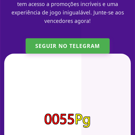
tem acesso a promoções incríveis e uma
experiência de jogo inigualável. Junte-se aos
vencedores agora!
SEGUIR NO TELEGRAM