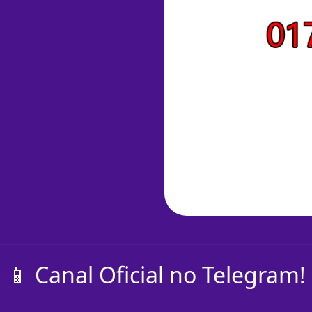
📱 Canal Oficial no Telegram!