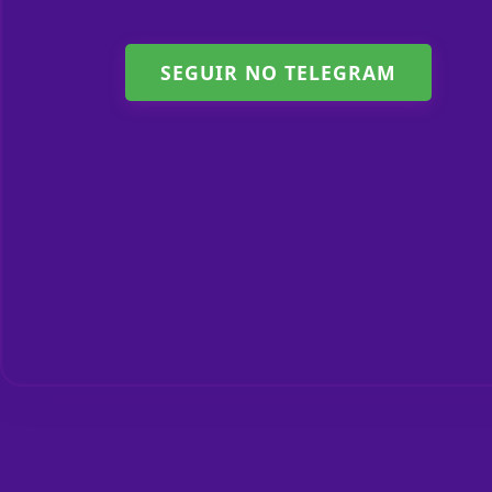
SEGUIR NO TELEGRAM