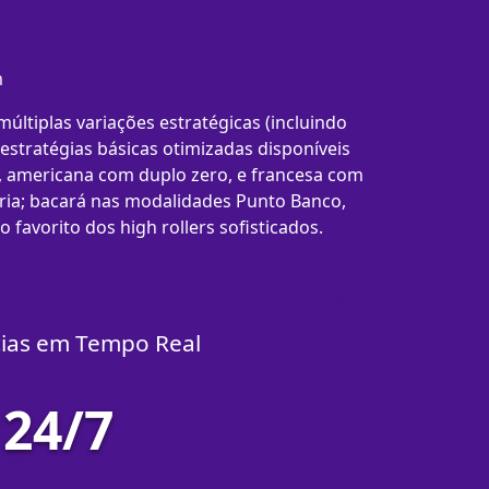
m
últiplas variações estratégicas (incluindo
stratégias básicas otimizadas disponíveis
0%, americana com duplo zero, e francesa com
ria; bacará nas modalidades Punto Banco,
favorito dos high rollers sofisticados.
cias em Tempo Real
24/7