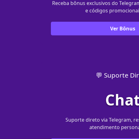
Receba bônus exclusivos do Telegra
e códigos promocionai
Ver Bônus
💬 Suporte Di
Cha
Suporte direto via Telegram, r
atendimento persona