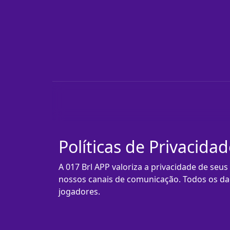
Políticas de Privacida
A 017 Brl APP valoriza a privacidade de se
nossos canais de comunicação. Todos os dad
jogadores.