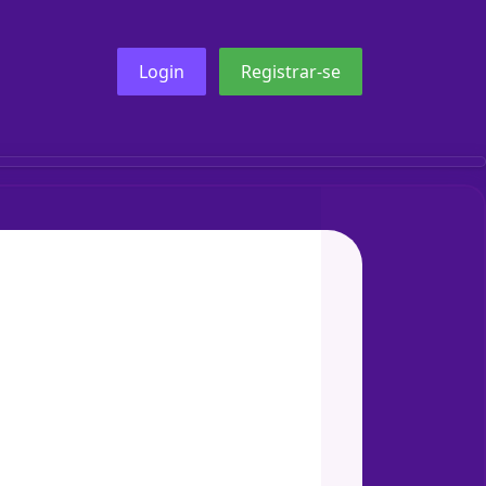
Login
Registrar-se