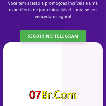
você tem acesso a promoções incríveis e uma
experiência de jogo inigualável. Junte-se aos
vencedores agora!
SEGUIR NO TELEGRAM