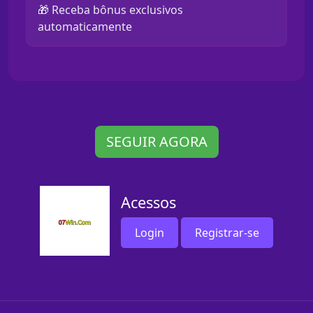
🎁 Receba bônus exclusivos
automaticamente
SEGUIR AGORA
Acessos
Login
Registrar-se