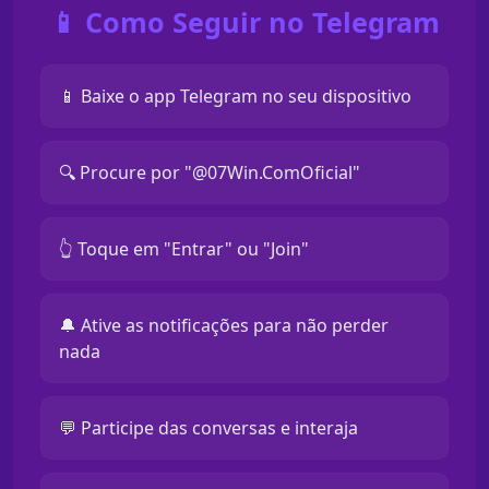
📱 Como Seguir no Telegram
📱 Baixe o app Telegram no seu dispositivo
🔍 Procure por "@07Win.ComOficial"
👆 Toque em "Entrar" ou "Join"
🔔 Ative as notificações para não perder
nada
💬 Participe das conversas e interaja