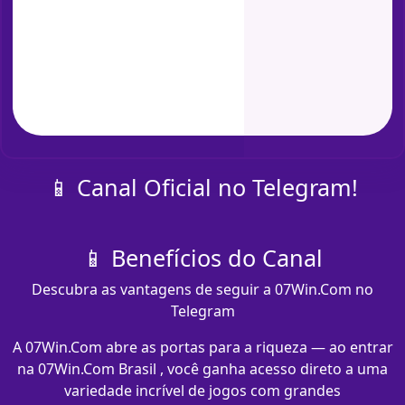
📱 Canal Oficial no Telegram!
📱 Benefícios do Canal
Descubra as vantagens de seguir a 07Win.Com no
Telegram
A 07Win.Com abre as portas para a riqueza — ao entrar
na 07Win.Com Brasil , você ganha acesso direto a uma
variedade incrível de jogos com grandes