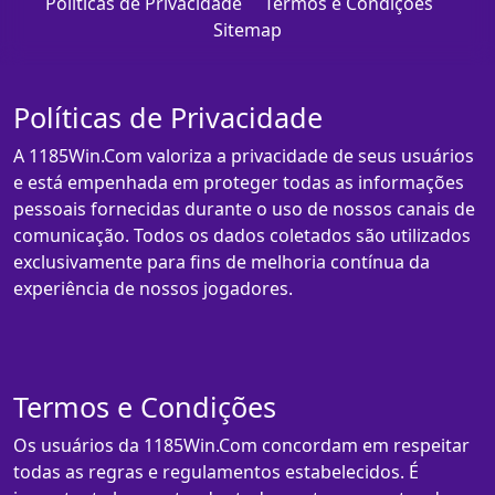
Políticas de Privacidade
Termos e Condições
Sitemap
Políticas de Privacidade
A 1185Win.Com valoriza a privacidade de seus usuários
e está empenhada em proteger todas as informações
pessoais fornecidas durante o uso de nossos canais de
comunicação. Todos os dados coletados são utilizados
exclusivamente para fins de melhoria contínua da
experiência de nossos jogadores.
Termos e Condições
Os usuários da 1185Win.Com concordam em respeitar
todas as regras e regulamentos estabelecidos. É