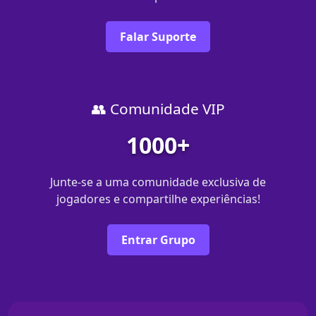
Falar Suporte
👥 Comunidade VIP
1000+
Junte-se a uma comunidade exclusiva de
jogadores e compartilhe experiências!
Entrar Grupo