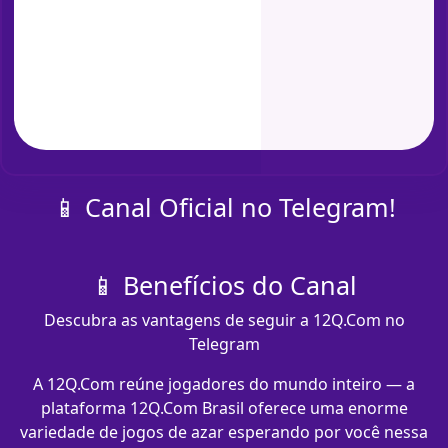
📱 Canal Oficial no Telegram!
📱 Benefícios do Canal
Descubra as vantagens de seguir a 12Q.Com no
Telegram
A 12Q.Com reúne jogadores do mundo inteiro — a
plataforma 12Q.Com Brasil oferece uma enorme
variedade de jogos de azar esperando por você nessa