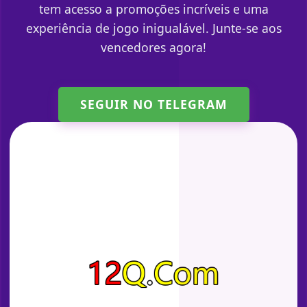
tem acesso a promoções incríveis e uma
experiência de jogo inigualável. Junte-se aos
vencedores agora!
SEGUIR NO TELEGRAM