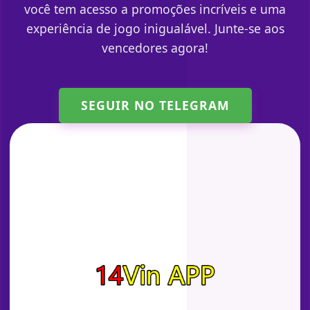
você tem acesso a promoções incríveis e uma
experiência de jogo inigualável. Junte-se aos
vencedores agora!
SEGUIR NO TELEGRAM