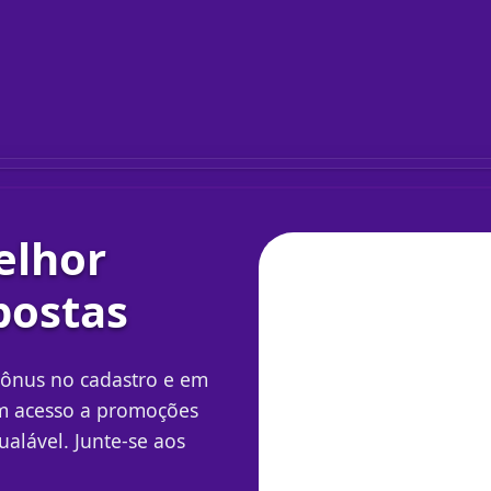
elhor
postas
bônus no cadastro e em
em acesso a promoções
ualável. Junte-se aos