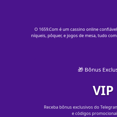
O 1659.Com é um cassino online confiável
níqueis, pôquer, e jogos de mesa, tudo com
🎁 Bônus Exclu
VIP
Receba bônus exclusivos do Telegra
e códigos promocionai