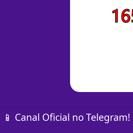
📱 Canal Oficial no Telegram!