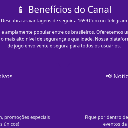
📱 Benefícios do Canal
Descubra as vantagens de seguir a 1659.Com no Telegram
 e amplamente popular entre os brasileiros. Oferecemos um
 o mais alto nível de segurança e qualidade. Nossa platafo
de jogo envolvente e segura para todos os usuários.
sivos
📢 Notí
m, promoções especiais
Fique por dentro d
s únicos!
eventos da