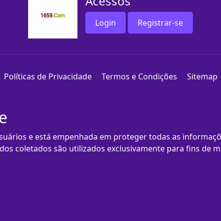
Acessos
Login
Registrar-se
Políticas de Privacidade
Termos e Condições
Sitemap
de
usuários e está empenhada em proteger todas as informaçõ
os coletados são utilizados exclusivamente para fins de m