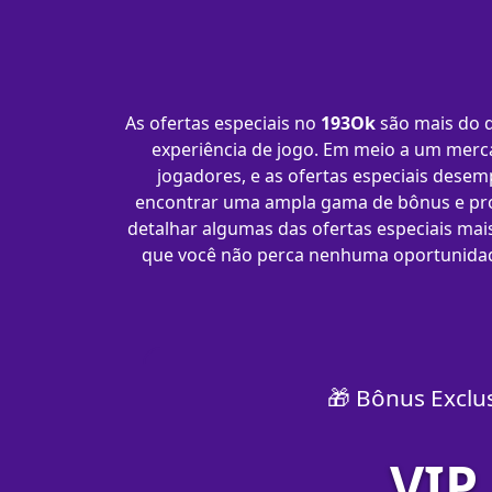
As ofertas especiais no
193Ok
são mais do q
experiência de jogo. Em meio a um merca
jogadores, e as ofertas especiais dese
encontrar uma ampla gama de bônus e prom
detalhar algumas das ofertas especiais mai
que você não perca nenhuma oportunida
🎁 Bônus Exclu
VIP