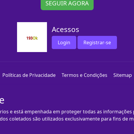
SEGUIR AGORA
Acessos
Login
Registrar-se
Políticas de Privacidade
Termos e Condições
Sitemap
de
ários e está empenhada em proteger todas as informações 
os coletados são utilizados exclusivamente para fins de m