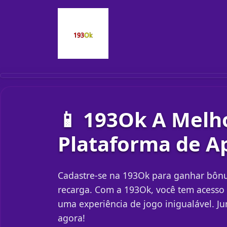
📱 193Ok A Melh
Plataforma de A
Cadastre-se na 193Ok para ganhar bônu
recarga. Com a 193Ok, você tem acesso 
uma experiência de jogo inigualável. J
agora!