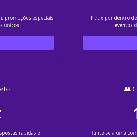
m, promoções especiais
Fique por dentro d
s únicos!
eventos d
reto
👥 
t
espostas rápidas e
Junte-se a uma com