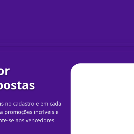
or
postas
s no cadastro e em cada
a promoções incríveis e
unte-se aos vencedores