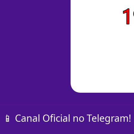
📱 Canal Oficial no Telegram!