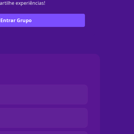
rtilhe experiências!
Entrar Grupo