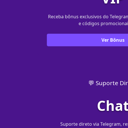
Receba bônus exclusivos do Telegra
e códigos promocionai
Ver Bônus
💬 Suporte Di
Cha
Suporte direto via Telegram, r