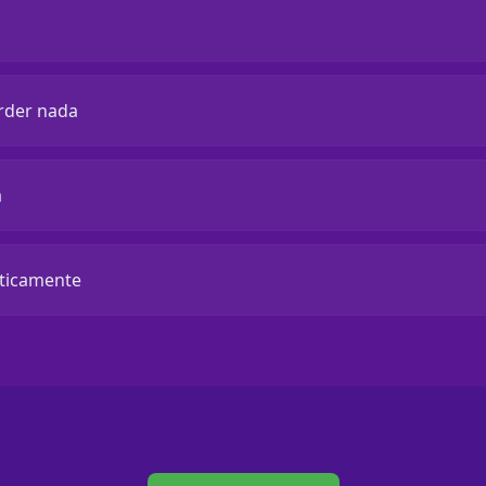
erder nada
a
aticamente