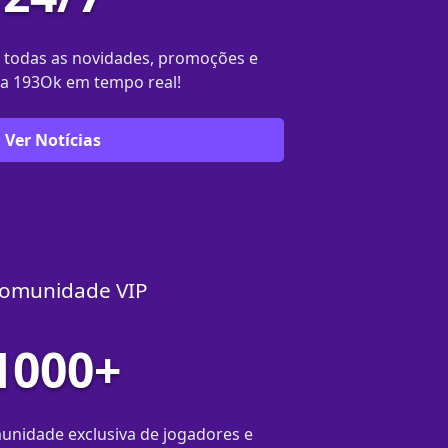
e todas as novidades, promoções e
a 193Ok em tempo real!
Ver Notícias
Comunidade VIP
1000+
unidade exclusiva de jogadores e