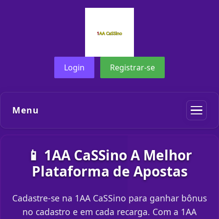
Login
Registrar-se
Menu
📱 1AA CaSSino A Melhor
Plataforma de Apostas
Cadastre-se na 1AA CaSSino para ganhar bônus
no cadastro e em cada recarga. Com a 1AA