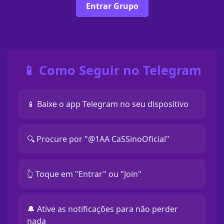
Entrar Grupo
📱 Como Seguir no Telegram
📱 Baixe o app Telegram no seu dispositivo
🔍 Procure por "@1AA CaSSinoOficial"
👆 Toque em "Entrar" ou "Join"
🔔 Ative as notificações para não perder
nada