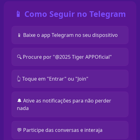
📱 Como Seguir no Telegram
📱 Baixe o app Telegram no seu dispositivo
🔍 Procure por "@2025 Tiger APPOficial"
👆 Toque em "Entrar" ou "Join"
🔔 Ative as notificações para não perder
nada
💬 Participe das conversas e interaja