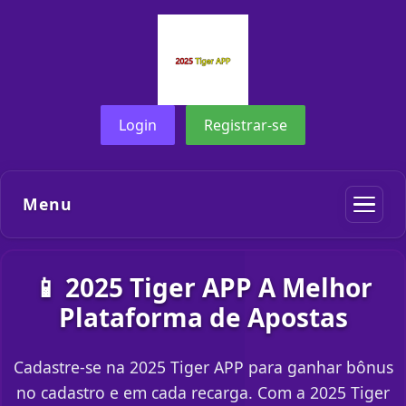
Login
Registrar-se
Menu
📱 2025 Tiger APP A Melhor
Plataforma de Apostas
Cadastre-se na 2025 Tiger APP para ganhar bônus
no cadastro e em cada recarga. Com a 2025 Tiger