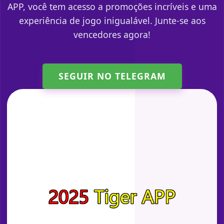
APP, você tem acesso a promoções incríveis e uma
experiência de jogo inigualável. Junte-se aos
vencedores agora!
SEGUIR NO TELEGRAM