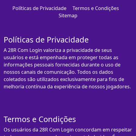
Políticas de Privacidade
Termos e Condições
Sitemap
Políticas de Privacidade
A 28R Com Login valoriza a privacidade de seus
usuários e está empenhada em proteger todas as
informações pessoais fornecidas durante o uso de
nossos canais de comunicação. Todos os dados
coletados são utilizados exclusivamente para fins de
melhoria contínua da experiência de nossos jogadores.
Termos e Condições
Os usuários da 28R Com Login concordam em respeitar