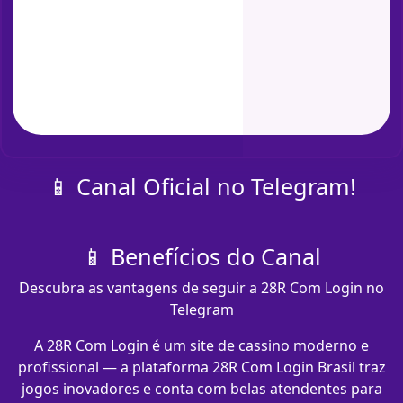
📱 Canal Oficial no Telegram!
📱 Benefícios do Canal
Descubra as vantagens de seguir a 28R Com Login no
Telegram
A 28R Com Login é um site de cassino moderno e
profissional — a plataforma 28R Com Login Brasil traz
jogos inovadores e conta com belas atendentes para