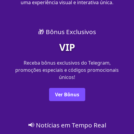
uma experiência visual e interativa única.
🎁 Bônus Exclusivos
VIP
Receba bônus exclusivos do Telegram,
promoções especiais e códigos promocionais
únicos!
Ver Bônus
📢 Notícias em Tempo Real