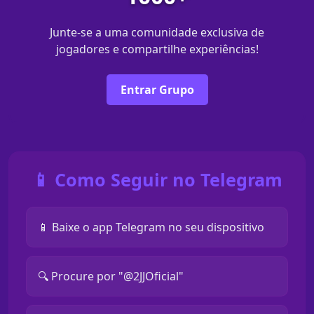
Junte-se a uma comunidade exclusiva de
jogadores e compartilhe experiências!
Entrar Grupo
📱 Como Seguir no Telegram
📱 Baixe o app Telegram no seu dispositivo
🔍 Procure por "@2JJOficial"