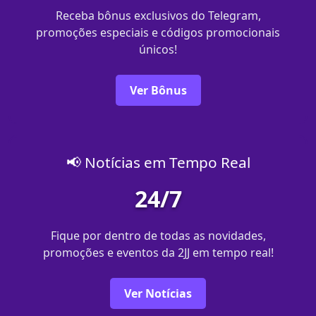
Receba bônus exclusivos do Telegram,
promoções especiais e códigos promocionais
únicos!
Ver Bônus
📢 Notícias em Tempo Real
24/7
Fique por dentro de todas as novidades,
promoções e eventos da 2JJ em tempo real!
Ver Notícias