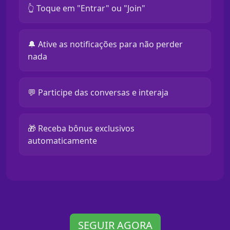
👆 Toque em "Entrar" ou "Join"
🔔 Ative as notificações para não perder
nada
💬 Participe das conversas e interaja
🎁 Receba bônus exclusivos
automaticamente
SEGUIR AGORA