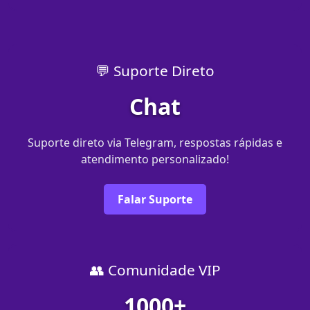
💬 Suporte Direto
Chat
Suporte direto via Telegram, respostas rápidas e
atendimento personalizado!
Falar Suporte
👥 Comunidade VIP
1000+