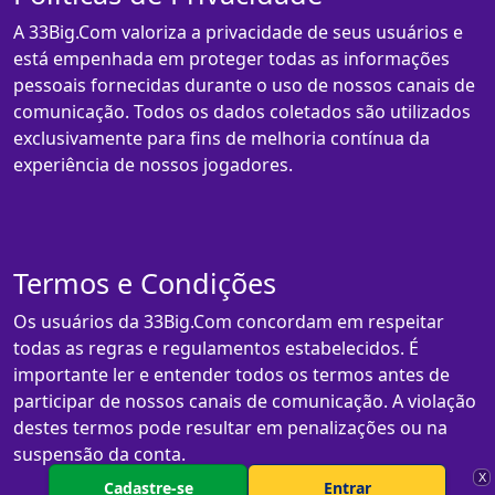
A 33Big.Com valoriza a privacidade de seus usuários e
está empenhada em proteger todas as informações
pessoais fornecidas durante o uso de nossos canais de
comunicação. Todos os dados coletados são utilizados
exclusivamente para fins de melhoria contínua da
experiência de nossos jogadores.
Termos e Condições
Os usuários da 33Big.Com concordam em respeitar
todas as regras e regulamentos estabelecidos. É
importante ler e entender todos os termos antes de
participar de nossos canais de comunicação. A violação
destes termos pode resultar em penalizações ou na
suspensão da conta.
X
Cadastre-se
Entrar