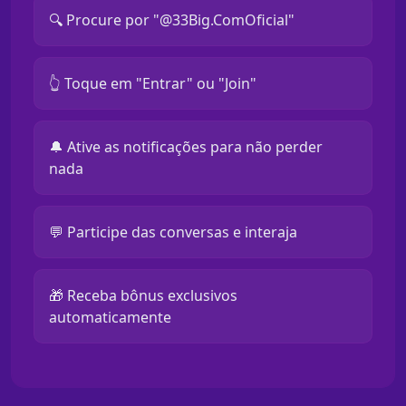
🔍 Procure por "@33Big.ComOficial"
👆 Toque em "Entrar" ou "Join"
🔔 Ative as notificações para não perder
nada
💬 Participe das conversas e interaja
🎁 Receba bônus exclusivos
automaticamente