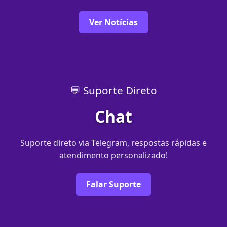
Ver Notícias
💬 Suporte Direto
Chat
Suporte direto via Telegram, respostas rápidas e
atendimento personalizado!
Falar Suporte