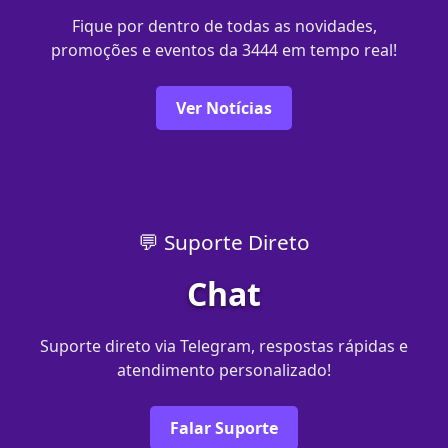
Fique por dentro de todas as novidades,
promoções e eventos da 3444 em tempo real!
Ver Notícias
💬 Suporte Direto
Chat
Suporte direto via Telegram, respostas rápidas e
atendimento personalizado!
Falar Suporte