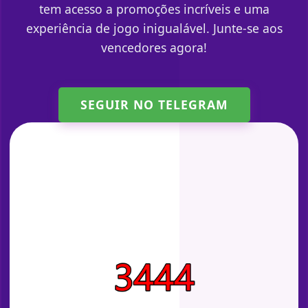
tem acesso a promoções incríveis e uma
experiência de jogo inigualável. Junte-se aos
vencedores agora!
SEGUIR NO TELEGRAM