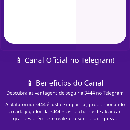
📱 Canal Oficial no Telegram!
📱 Benefícios do Canal
Descubra as vantagens de seguir a 3444 no Telegram
A plataforma 3444 é justa e imparcial, proporcionando
a cada jogador da 3444 Brasil a chance de alcançar
grandes prêmios e realizar o sonho da riqueza.