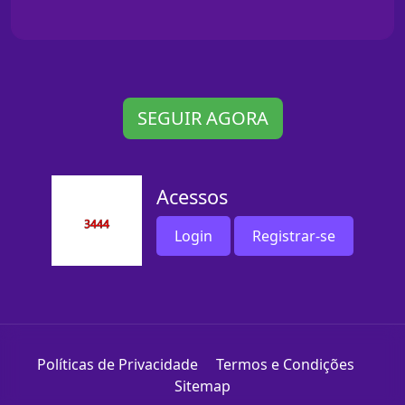
SEGUIR AGORA
Acessos
Login
Registrar-se
Políticas de Privacidade
Termos e Condições
Sitemap