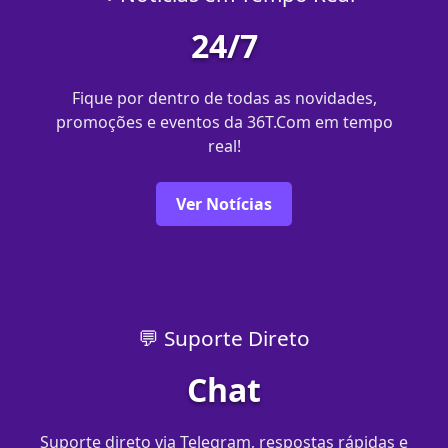
24/7
Fique por dentro de todas as novidades,
promoções e eventos da 36T.Com em tempo
real!
Ver Notícias
💬 Suporte Direto
Chat
Suporte direto via Telegram, respostas rápidas e