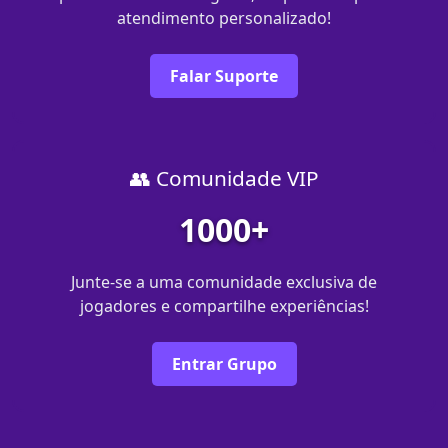
atendimento personalizado!
Falar Suporte
👥 Comunidade VIP
1000+
Junte-se a uma comunidade exclusiva de
jogadores e compartilhe experiências!
Entrar Grupo