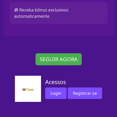
🎁 Receba bônus exclusivos
automaticamente
SEGUIR AGORA
Acessos
Login
Registrar-se