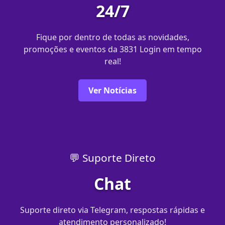
24/7
Fique por dentro de todas as novidades,
promoções e eventos da 3831 Login em tempo
real!
Ver Notícias
💬 Suporte Direto
Chat
Suporte direto via Telegram, respostas rápidas e
atendimento personalizado!