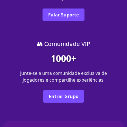
Falar Suporte
👥 Comunidade VIP
1000+
Junte-se a uma comunidade exclusiva de
jogadores e compartilhe experiências!
Entrar Grupo