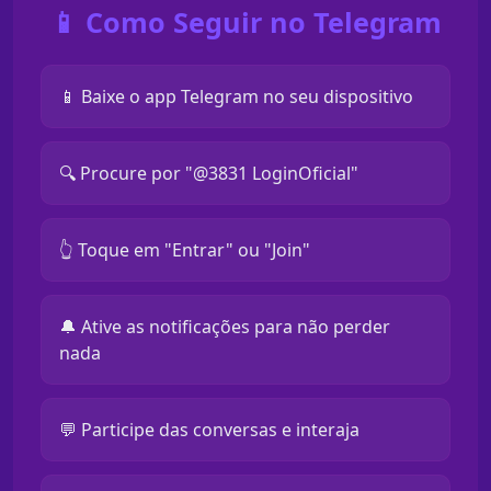
📱 Como Seguir no Telegram
📱 Baixe o app Telegram no seu dispositivo
🔍 Procure por "@3831 LoginOficial"
👆 Toque em "Entrar" ou "Join"
🔔 Ative as notificações para não perder
nada
💬 Participe das conversas e interaja