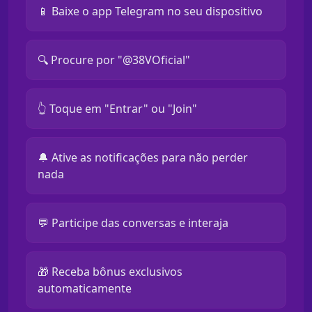
📱 Baixe o app Telegram no seu dispositivo
🔍 Procure por "@38VOficial"
👆 Toque em "Entrar" ou "Join"
🔔 Ative as notificações para não perder
nada
💬 Participe das conversas e interaja
🎁 Receba bônus exclusivos
automaticamente