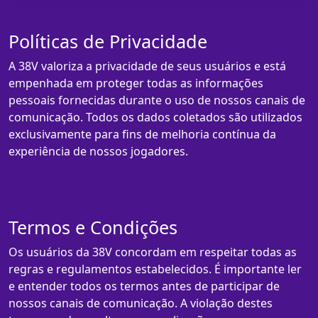
Políticas de Privacidade
A 38V valoriza a privacidade de seus usuários e está
empenhada em proteger todas as informações
pessoais fornecidas durante o uso de nossos canais de
comunicação. Todos os dados coletados são utilizados
exclusivamente para fins de melhoria contínua da
experiência de nossos jogadores.
Termos e Condições
Os usuários da 38V concordam em respeitar todas as
regras e regulamentos estabelecidos. É importante ler
e entender todos os termos antes de participar de
nossos canais de comunicação. A violação destes