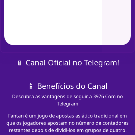
📱 Canal Oficial no Telegram!
📱 Benefícios do Canal
Descubra as vantagens de seguir a 3976 Com no
Telegram
Fantan é um jogo de apostas asiático tradicional em
que os jogadores apostam no número de contadores
restantes depois de dividi-los em grupos de quatro.