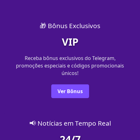
🎁 Bônus Exclusivos
VIP
Receba bônus exclusivos do Telegram,
promoções especiais e códigos promocionais
únicos!
Ver Bônus
📢 Notícias em Tempo Real
24/7