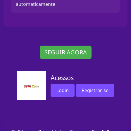
automaticamente
SEGUIR AGORA
Acessos
Login
Registrar-se