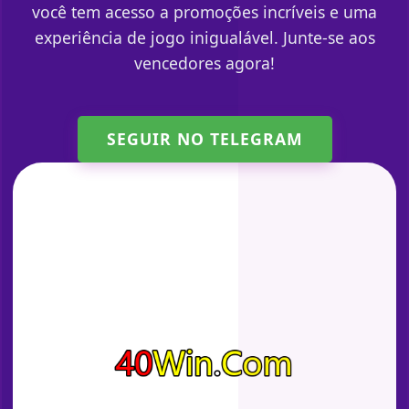
você tem acesso a promoções incríveis e uma
experiência de jogo inigualável. Junte-se aos
vencedores agora!
SEGUIR NO TELEGRAM