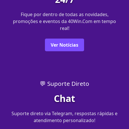
Fique por dentro de todas as novidades,
promoções e eventos da 40Win.Com em tempo
real!
Ver Notícias
💬 Suporte Direto
Chat
Suporte direto via Telegram, respostas rápidas e
atendimento personalizado!