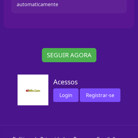
automaticamente
SEGUIR AGORA
Acessos
Login
Registrar-se