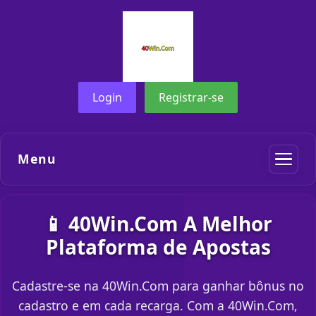
Login
Registrar-se
Menu
📱 40Win.Com A Melhor
Plataforma de Apostas
Cadastre-se na 40Win.Com para ganhar bônus no
cadastro e em cada recarga. Com a 40Win.Com,