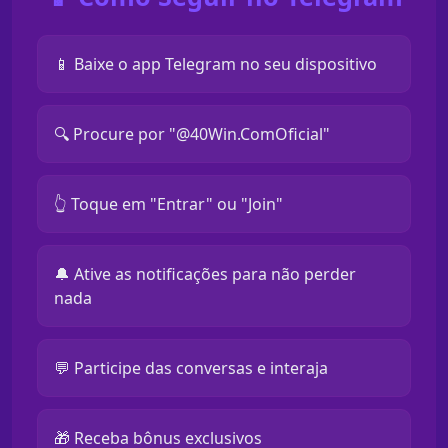
📱 Baixe o app Telegram no seu dispositivo
🔍 Procure por "@40Win.ComOficial"
👆 Toque em "Entrar" ou "Join"
🔔 Ative as notificações para não perder
nada
💬 Participe das conversas e interaja
🎁 Receba bônus exclusivos