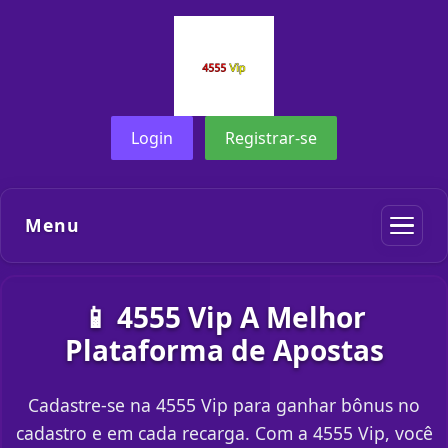
Login
Registrar-se
Menu
📱 4555 Vip A Melhor
Plataforma de Apostas
Cadastre-se na 4555 Vip para ganhar bônus no
cadastro e em cada recarga. Com a 4555 Vip, você