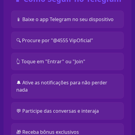
📱 Baixe o app Telegram no seu dispositivo
🔍 Procure por "@4555 VipOficial"
👆 Toque em "Entrar" ou "Join"
🔔 Ative as notificações para não perder
nada
💬 Participe das conversas e interaja
🎁 Receba bônus exclusivos