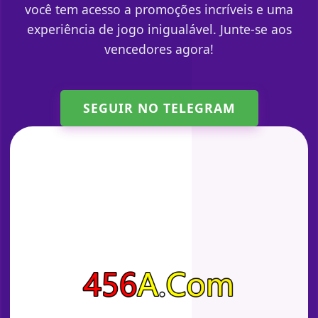
você tem acesso a promoções incríveis e uma
experiência de jogo inigualável. Junte-se aos
vencedores agora!
SEGUIR NO TELEGRAM