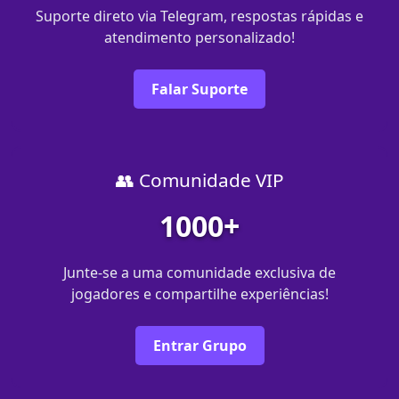
Suporte direto via Telegram, respostas rápidas e
atendimento personalizado!
Falar Suporte
👥 Comunidade VIP
1000+
Junte-se a uma comunidade exclusiva de
jogadores e compartilhe experiências!
Entrar Grupo