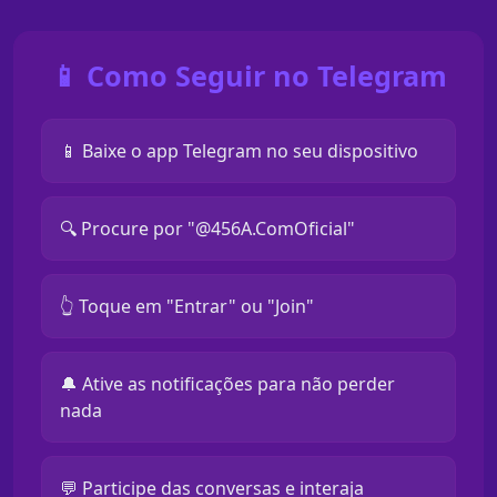
📱 Como Seguir no Telegram
📱 Baixe o app Telegram no seu dispositivo
🔍 Procure por "@456A.ComOficial"
👆 Toque em "Entrar" ou "Join"
🔔 Ative as notificações para não perder
nada
💬 Participe das conversas e interaja