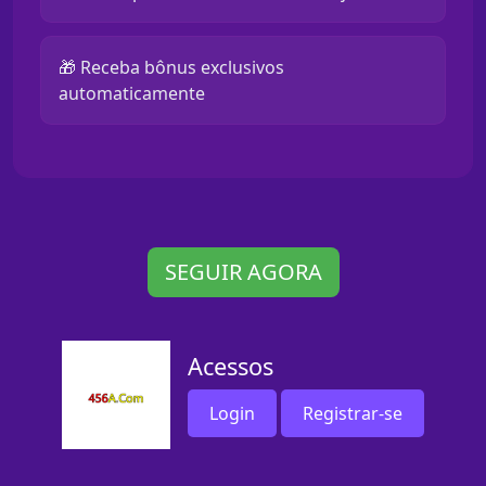
🎁 Receba bônus exclusivos
automaticamente
SEGUIR AGORA
Acessos
Login
Registrar-se