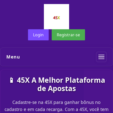
Login
Registrar-se
Menu
📱 45X A Melhor Plataforma
de Apostas
Cadastre-se na 45X para ganhar bônus no
cadastro e em cada recarga. Com a 45X, você tem