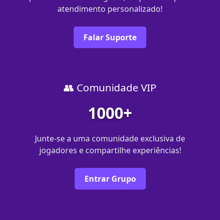
atendimento personalizado!
Falar Suporte
👥 Comunidade VIP
1000+
Junte-se a uma comunidade exclusiva de
jogadores e compartilhe experiências!
Entrar Grupo