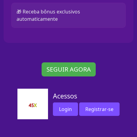
🎁 Receba bônus exclusivos
automaticamente
SEGUIR AGORA
Acessos
Login
Registrar-se