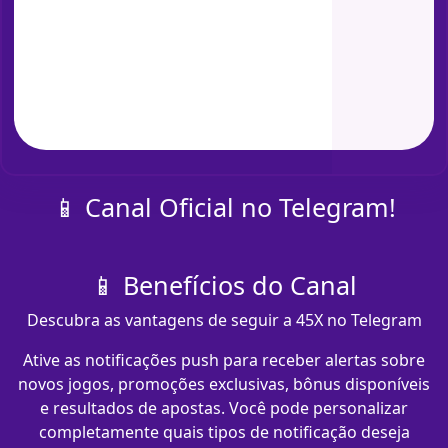
📱 Canal Oficial no Telegram!
📱 Benefícios do Canal
Descubra as vantagens de seguir a 45X no Telegram
Ative as notificações push para receber alertas sobre
novos jogos, promoções exclusivas, bônus disponíveis
e resultados de apostas. Você pode personalizar
completamente quais tipos de notificação deseja