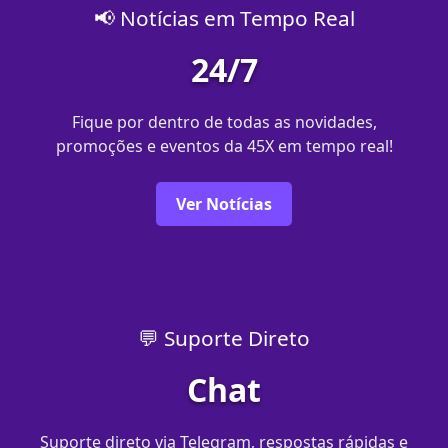
📢 Notícias em Tempo Real
24/7
Fique por dentro de todas as novidades,
promoções e eventos da 45X em tempo real!
Ver Notícias
💬 Suporte Direto
Chat
Suporte direto via Telegram, respostas rápidas e