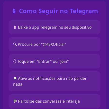
📱 Como Seguir no Telegram
📱 Baixe o app Telegram no seu dispositivo
🔍 Procure por "@45XOficial"
👆 Toque em "Entrar" ou "Join"
🔔 Ative as notificações para não perder
nada
💬 Participe das conversas e interaja