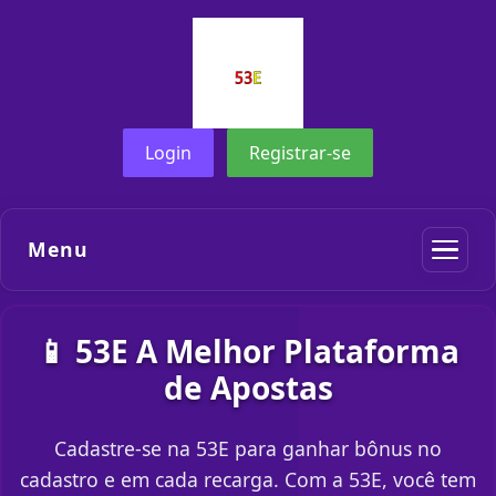
Login
Registrar-se
Menu
📱 53E A Melhor Plataforma
de Apostas
Cadastre-se na 53E para ganhar bônus no
cadastro e em cada recarga. Com a 53E, você tem