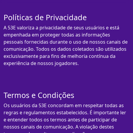
Políticas de Privacidade
A 53E valoriza a privacidade de seus usuários e está
empenhada em proteger todas as informações
pessoais fornecidas durante o uso de nossos canais de
comunicação. Todos os dados coletados são utilizados
exclusivamente para fins de melhoria contínua da
experiência de nossos jogadores.
Termos e Condições
Os usuários da 53E concordam em respeitar todas as
regras e regulamentos estabelecidos. É importante ler
e entender todos os termos antes de participar de
nossos canais de comunicação. A violação destes