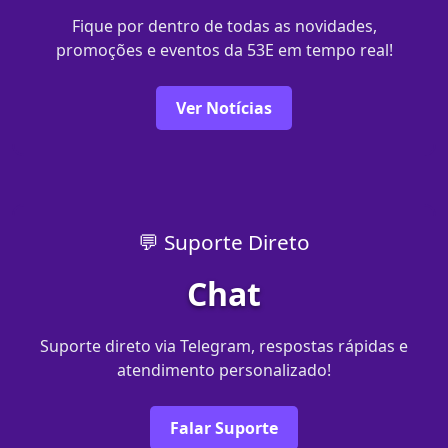
Fique por dentro de todas as novidades,
promoções e eventos da 53E em tempo real!
Ver Notícias
💬 Suporte Direto
Chat
Suporte direto via Telegram, respostas rápidas e
atendimento personalizado!
Falar Suporte