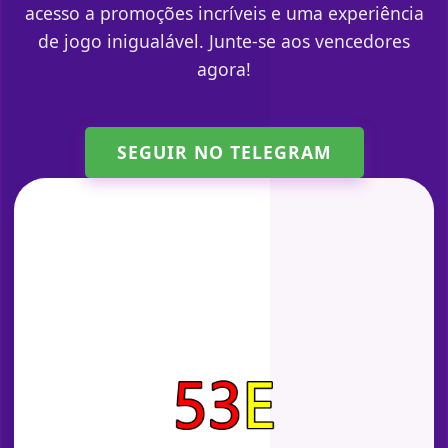
acesso a promoções incríveis e uma experiência
de jogo inigualável. Junte-se aos vencedores
agora!
SEGUIR NO TELEGRAM