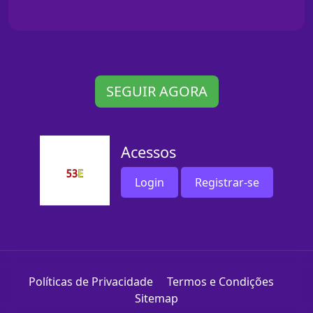
SEGUIR AGORA
Acessos
Login
Registrar-se
Políticas de Privacidade
Termos e Condições
Sitemap