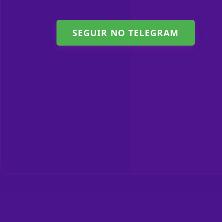
SEGUIR NO TELEGRAM