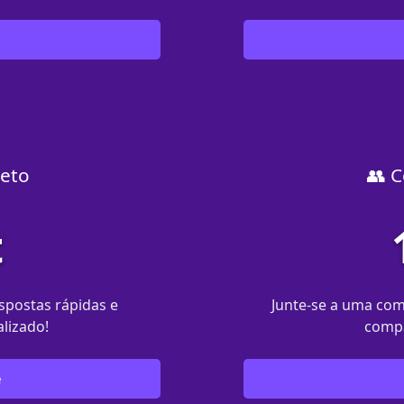
reto
👥 
t
espostas rápidas e
Junte-se a uma com
lizado!
compa
e