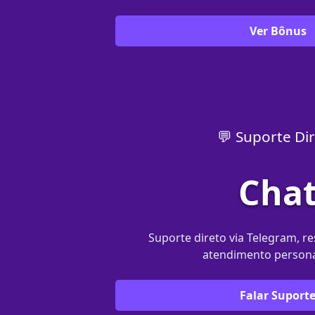
Ver Bônus
💬 Suporte Di
Cha
Suporte direto via Telegram, r
atendimento persona
Falar Suport