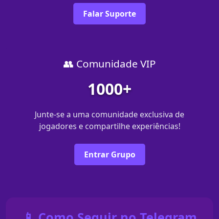
Falar Suporte
👥 Comunidade VIP
1000+
Junte-se a uma comunidade exclusiva de
jogadores e compartilhe experiências!
Entrar Grupo
📱 Como Seguir no Telegram