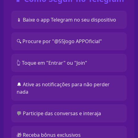
📱 Baixe o app Telegram no seu dispositivo
🔍 Procure por "@55Jogo APPOficial"
👆 Toque em "Entrar" ou "Join"
🔔 Ative as notificações para não perder
nada
💬 Participe das conversas e interaja
🎁 Receba bônus exclusivos