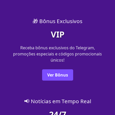
🎁 Bônus Exclusivos
VIP
Receba bônus exclusivos do Telegram,
promoções especiais e códigos promocionais
únicos!
Ver Bônus
📢 Notícias em Tempo Real
24/7