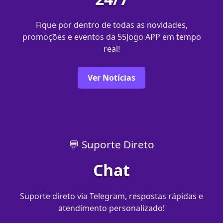
Fique por dentro de todas as novidades,
promoções e eventos da 55Jogo APP em tempo
real!
Ver Notícias
💬 Suporte Direto
Chat
Suporte direto via Telegram, respostas rápidas e
atendimento personalizado!