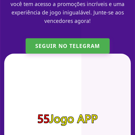
você tem acesso a promoções incríveis e uma
experiência de jogo inigualável. Junte-se aos
vencedores agora!
SEGUIR NO TELEGRAM