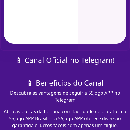
📱 Canal Oficial no Telegram!
📱 Benefícios do Canal
Descubra as vantagens de seguir a 55Jogo APP no
Telegram
Abra as portas da fortuna com facilidade na plataforma
55Jogo APP Brasil — a 55Jogo APP oferece diversão
garantida e lucros fáceis com apenas um clique.