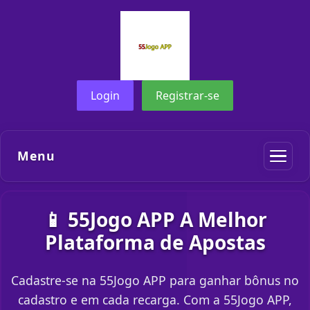
Login
Registrar-se
Menu
📱 55Jogo APP A Melhor
Plataforma de Apostas
Cadastre-se na 55Jogo APP para ganhar bônus no
cadastro e em cada recarga. Com a 55Jogo APP,