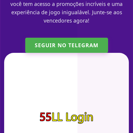
você tem acesso a promoções incríveis e uma
experiência de jogo inigualável. Junte-se aos
vencedores agora!
SEGUIR NO TELEGRAM