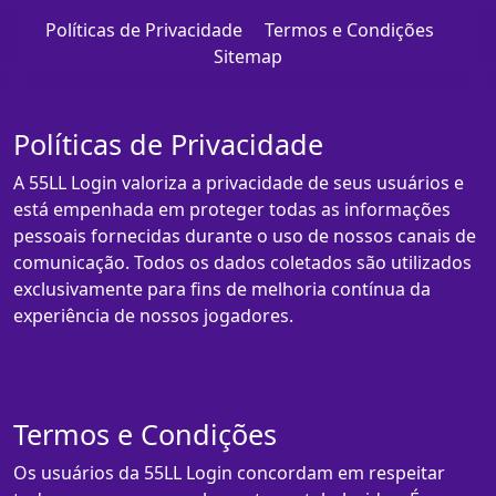
Políticas de Privacidade
Termos e Condições
Sitemap
Políticas de Privacidade
A 55LL Login valoriza a privacidade de seus usuários e
está empenhada em proteger todas as informações
pessoais fornecidas durante o uso de nossos canais de
comunicação. Todos os dados coletados são utilizados
exclusivamente para fins de melhoria contínua da
experiência de nossos jogadores.
Termos e Condições
Os usuários da 55LL Login concordam em respeitar