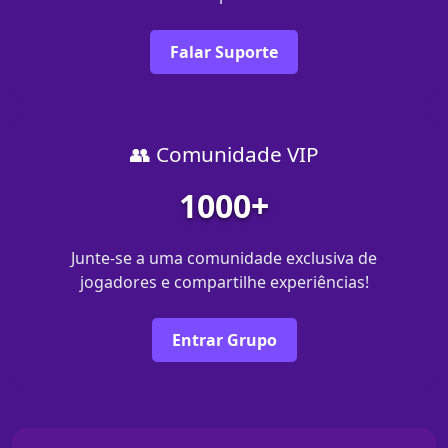
Falar Suporte
👥 Comunidade VIP
1000+
Junte-se a uma comunidade exclusiva de
jogadores e compartilhe experiências!
Entrar Grupo