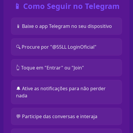
📱 Como Seguir no Telegram
📱 Baixe o app Telegram no seu dispositivo
🔍 Procure por "@55LL LoginOficial"
👆 Toque em "Entrar" ou "Join"
🔔 Ative as notificações para não perder
nada
💬 Participe das conversas e interaja