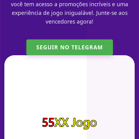
você tem acesso a promoções incríveis e uma
experiência de jogo inigualável. Junte-se aos
vencedores agora!
SEGUIR NO TELEGRAM