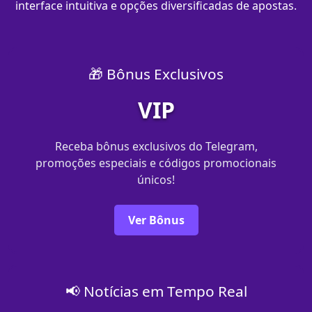
interface intuitiva e opções diversificadas de apostas.
🎁 Bônus Exclusivos
VIP
Receba bônus exclusivos do Telegram,
promoções especiais e códigos promocionais
únicos!
Ver Bônus
📢 Notícias em Tempo Real