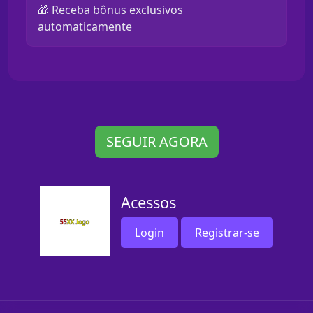
🎁 Receba bônus exclusivos
automaticamente
SEGUIR AGORA
Acessos
Login
Registrar-se