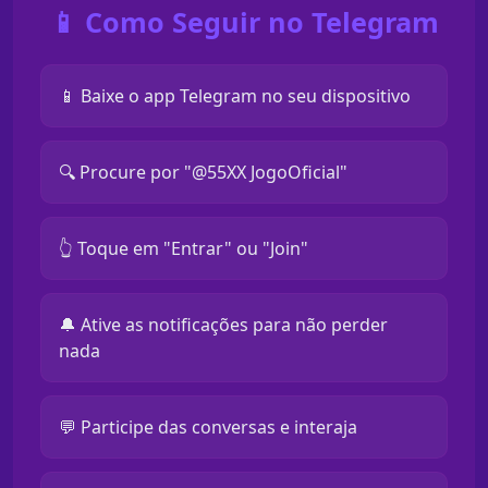
📱 Como Seguir no Telegram
📱 Baixe o app Telegram no seu dispositivo
🔍 Procure por "@55XX JogoOficial"
👆 Toque em "Entrar" ou "Join"
🔔 Ative as notificações para não perder
nada
💬 Participe das conversas e interaja