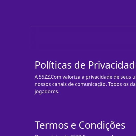
Políticas de Privacida
A 55ZZ.Com valoriza a privacidade de seus 
nossos canais de comunicação. Todos os dad
jogadores.
Termos e Condições