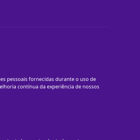
es pessoais fornecidas durante o uso de
elhoria contínua da experiência de nossos