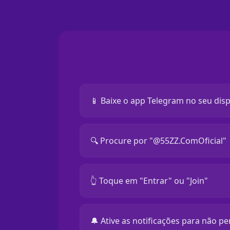
📱 Baixe o app Telegram no seu disp
🔍 Procure por "@55ZZ.ComOficial"
👆 Toque em "Entrar" ou "Join"
🔔 Ative as notificações para não p