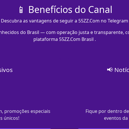
📱 Benefícios do Canal
Descubra as vantagens de seguir a 55ZZ.Com no Telegram
hecidos do Brasil — com operação justa e transparente, c
plataforma 55ZZ.Com Brasil .
sivos
📢 Notí
m, promoções especiais
Fique por dentro d
s únicos!
eventos da