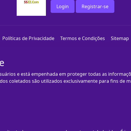
Login
Registrar-se
Políticas de Privacidade
Termos e Condições
Sitemap
de
usuários e está empenhada em proteger todas as informaçõ
os coletados são utilizados exclusivamente para fins de m