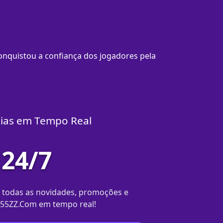
onquistou a confiança dos jogadores pela
cias em Tempo Real
24/7
e todas as novidades, promoções e
 55ZZ.Com em tempo real!