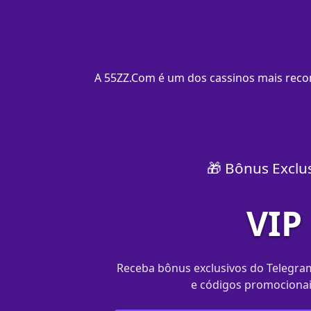
A 55ZZ.Com é um dos cassinos mais recon
🎁 Bônus Exclu
VIP
Receba bônus exclusivos do Telegra
e códigos promocionai