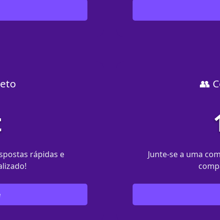
reto
👥 
t
espostas rápidas e
Junte-se a uma com
lizado!
compa
e