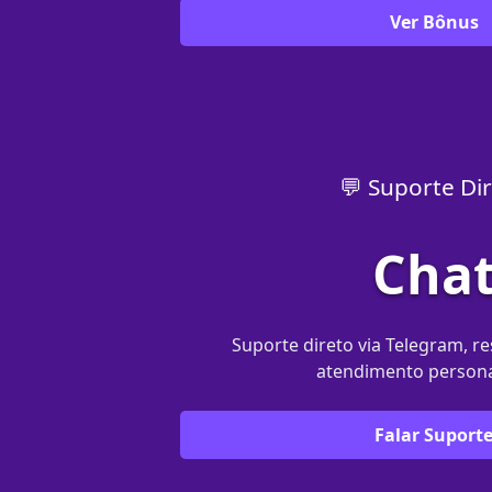
Ver Bônus
💬 Suporte Di
Cha
Suporte direto via Telegram, r
atendimento persona
Falar Suport