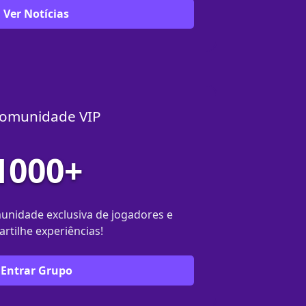
Ver Notícias
Comunidade VIP
1000+
unidade exclusiva de jogadores e
rtilhe experiências!
Entrar Grupo