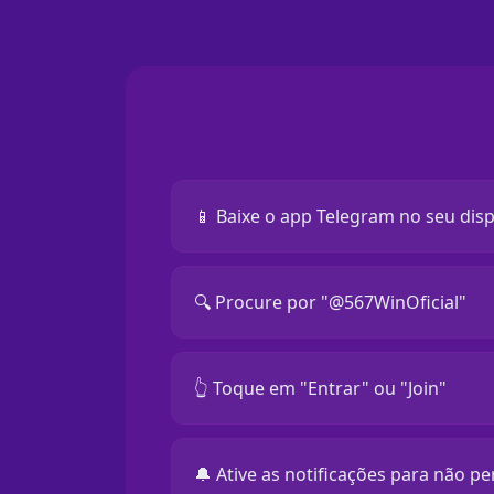
📱 Baixe o app Telegram no seu disp
🔍 Procure por "@567WinOficial"
👆 Toque em "Entrar" ou "Join"
🔔 Ative as notificações para não p