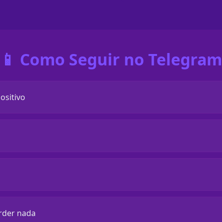
📱 Como Seguir no Telegram
ositivo
erder nada