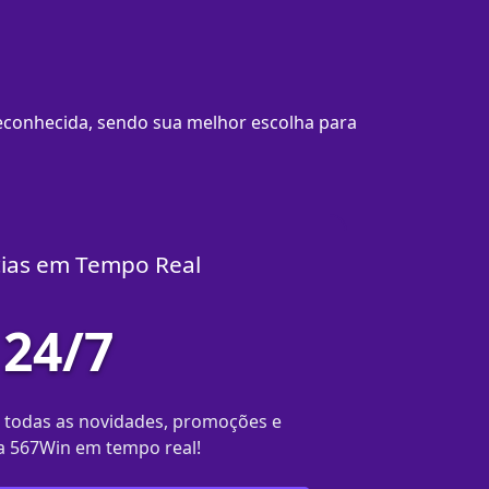
reconhecida, sendo sua melhor escolha para
cias em Tempo Real
24/7
e todas as novidades, promoções e
a 567Win em tempo real!