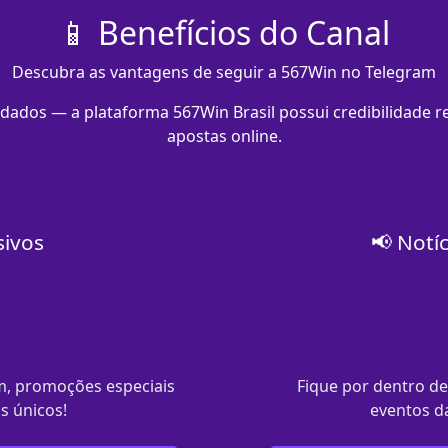
📱 Benefícios do Canal
Descubra as vantagens de seguir a 567Win no Telegram
ndados — a plataforma 567Win Brasil possui credibilidade 
apostas online.
sivos
📢 Notí
m, promoções especiais
Fique por dentro d
s únicos!
eventos d