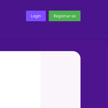
Login
Registrar-se