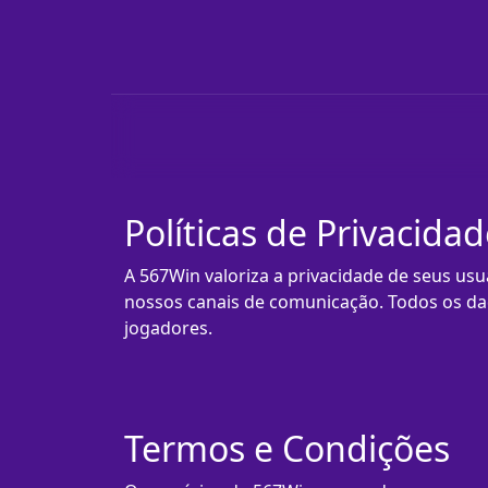
Políticas de Privacida
A 567Win valoriza a privacidade de seus us
nossos canais de comunicação. Todos os dad
jogadores.
Termos e Condições