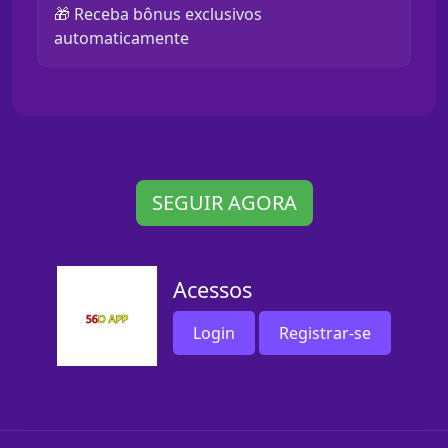
🎁 Receba bônus exclusivos
automaticamente
SEGUIR AGORA
Acessos
Login
Registrar-se