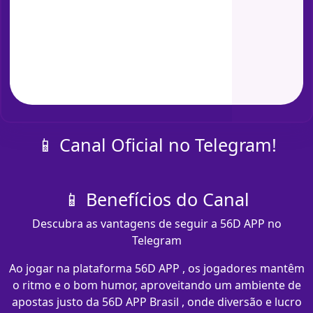
📱 Canal Oficial no Telegram!
📱 Benefícios do Canal
Descubra as vantagens de seguir a 56D APP no
Telegram
Ao jogar na plataforma 56D APP , os jogadores mantêm
o ritmo e o bom humor, aproveitando um ambiente de
apostas justo da 56D APP Brasil , onde diversão e lucro