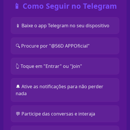
📱 Como Seguir no Telegram
📱 Baixe o app Telegram no seu dispositivo
🔍 Procure por "@56D APPOficial"
👆 Toque em "Entrar" ou "Join"
🔔 Ative as notificações para não perder
nada
💬 Participe das conversas e interaja