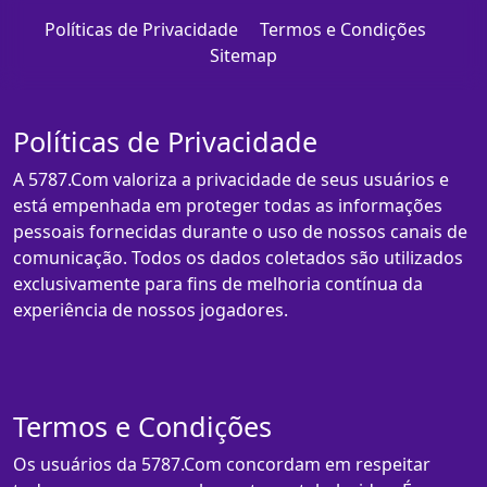
Políticas de Privacidade
Termos e Condições
Sitemap
Políticas de Privacidade
A 5787.Com valoriza a privacidade de seus usuários e
está empenhada em proteger todas as informações
pessoais fornecidas durante o uso de nossos canais de
comunicação. Todos os dados coletados são utilizados
exclusivamente para fins de melhoria contínua da
experiência de nossos jogadores.
Termos e Condições
Os usuários da 5787.Com concordam em respeitar