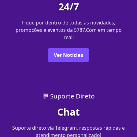
24/7
Fique por dentro de todas as novidades,
promoções e eventos da 5787.Com em tempo
real!
Ver Notícias
💬 Suporte Direto
Chat
Suporte direto via Telegram, respostas rápidas e
atendimento personalizado!