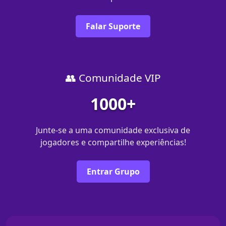
Falar Suporte
👥 Comunidade VIP
1000+
Junte-se a uma comunidade exclusiva de
jogadores e compartilhe experiências!
Entrar Grupo