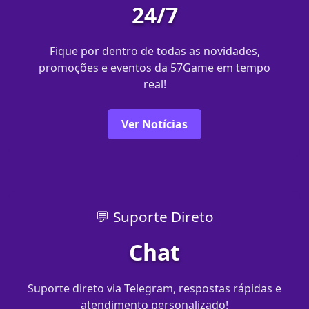
24/7
Fique por dentro de todas as novidades,
promoções e eventos da 57Game em tempo
real!
Ver Notícias
💬 Suporte Direto
Chat
Suporte direto via Telegram, respostas rápidas e
atendimento personalizado!