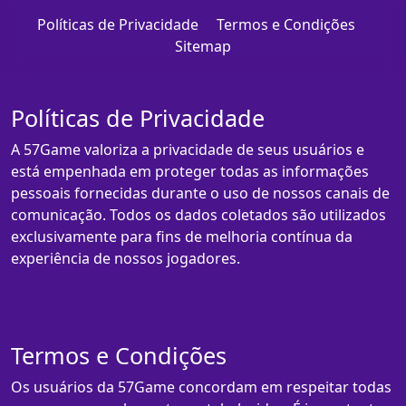
Políticas de Privacidade
Termos e Condições
Sitemap
Políticas de Privacidade
A 57Game valoriza a privacidade de seus usuários e
está empenhada em proteger todas as informações
pessoais fornecidas durante o uso de nossos canais de
comunicação. Todos os dados coletados são utilizados
exclusivamente para fins de melhoria contínua da
experiência de nossos jogadores.
Termos e Condições
Os usuários da 57Game concordam em respeitar todas