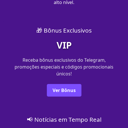
alto nível.
🎁 Bônus Exclusivos
VIP
Receba bônus exclusivos do Telegram,
promoções especiais e códigos promocionais
únicos!
Ver Bônus
📢 Notícias em Tempo Real