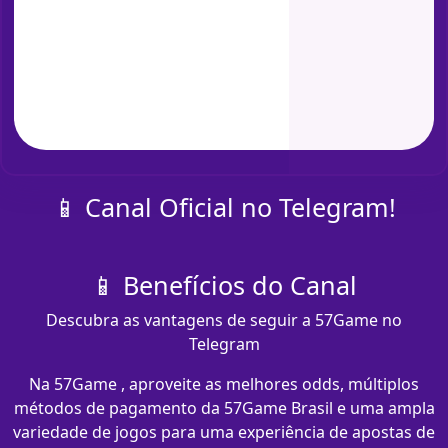
📱 Canal Oficial no Telegram!
📱 Benefícios do Canal
Descubra as vantagens de seguir a 57Game no
Telegram
Na 57Game , aproveite as melhores odds, múltiplos
métodos de pagamento da 57Game Brasil e uma ampla
variedade de jogos para uma experiência de apostas de