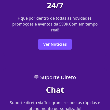
24/7
Fique por dentro de todas as novidades,
promoções e eventos da 599K.Com em tempo
real!
Ver Notícias
💬 Suporte Direto
Chat
Suporte direto via Telegram, respostas rápidas e
atendimento personalizado!