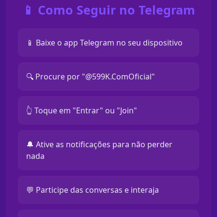
📱 Como Seguir no Telegram
📱 Baixe o app Telegram no seu dispositivo
🔍 Procure por "@599K.ComOficial"
👆 Toque em "Entrar" ou "Join"
🔔 Ative as notificações para não perder
nada
💬 Participe das conversas e interaja