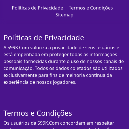
Políticas de Privacidade
Termos e Condições
Sitemap
Políticas de Privacidade
A 599K.Com valoriza a privacidade de seus usuários e
está empenhada em proteger todas as informações
pessoais fornecidas durante o uso de nossos canais de
comunicação. Todos os dados coletados são utilizados
exclusivamente para fins de melhoria contínua da
experiência de nossos jogadores.
Termos e Condições
Os usuários da 599K.Com concordam em respeitar