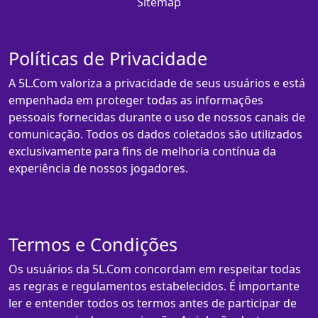
Sitemap
Políticas de Privacidade
A 5L.Com valoriza a privacidade de seus usuários e está
empenhada em proteger todas as informações
pessoais fornecidas durante o uso de nossos canais de
comunicação. Todos os dados coletados são utilizados
exclusivamente para fins de melhoria contínua da
experiência de nossos jogadores.
Termos e Condições
Os usuários da 5L.Com concordam em respeitar todas
as regras e regulamentos estabelecidos. É importante
ler e entender todos os termos antes de participar de