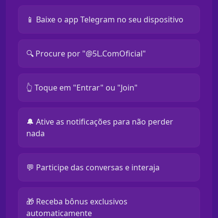
📱 Baixe o app Telegram no seu dispositivo
🔍 Procure por "@5L.ComOficial"
👆 Toque em "Entrar" ou "Join"
🔔 Ative as notificações para não perder
nada
💬 Participe das conversas e interaja
🎁 Receba bônus exclusivos
automaticamente