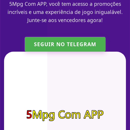
5Mpg Com APP, você tem acesso a promoções
incríveis e uma experiência de jogo inigualável.
Junte-se aos vencedores agora!
SEGUIR NO TELEGRAM