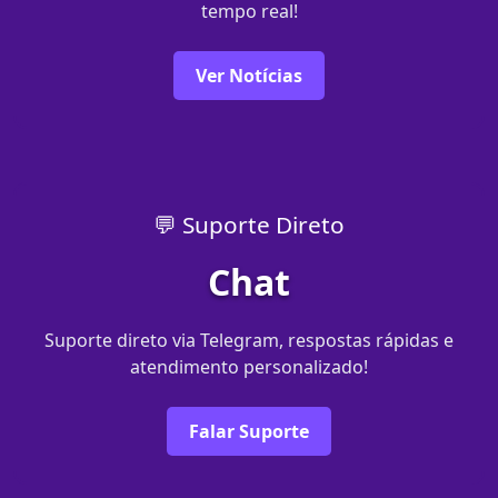
tempo real!
Ver Notícias
💬 Suporte Direto
Chat
Suporte direto via Telegram, respostas rápidas e
atendimento personalizado!
Falar Suporte