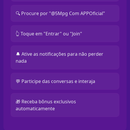
🔍 Procure por "@5Mpg Com APPOficial"
👆 Toque em "Entrar" ou "Join"
🔔 Ative as notificações para não perder
nada
💬 Participe das conversas e interaja
🎁 Receba bônus exclusivos
automaticamente