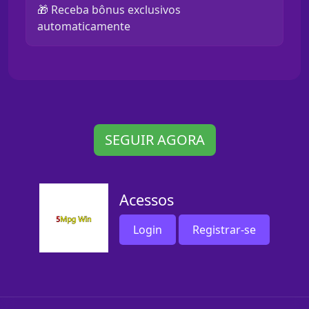
🎁 Receba bônus exclusivos
automaticamente
SEGUIR AGORA
Acessos
Login
Registrar-se