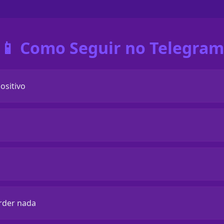
📱 Como Seguir no Telegram
ositivo
erder nada