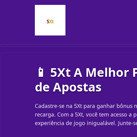
📱 5Xt A Melhor 
de Apostas
Cadastre-se na 5Xt para ganhar bônus 
recarga. Com a 5Xt, você tem acesso a 
experiência de jogo inigualável. Junte-