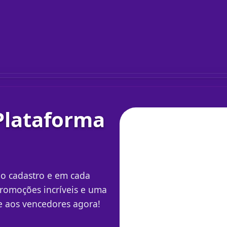
Plataforma
no cadastro e em cada
promoções incríveis e uma
se aos vencedores agora!