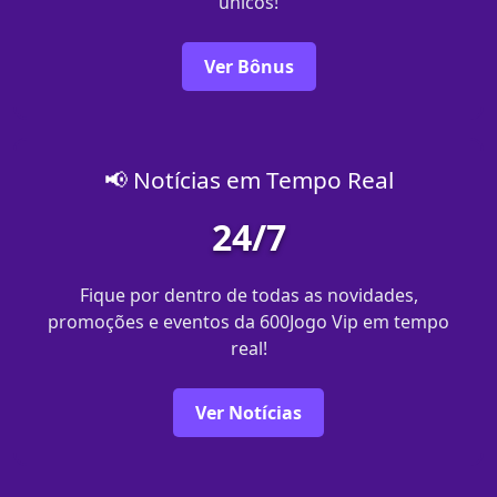
únicos!
Ver Bônus
📢 Notícias em Tempo Real
24/7
Fique por dentro de todas as novidades,
promoções e eventos da 600Jogo Vip em tempo
real!
Ver Notícias