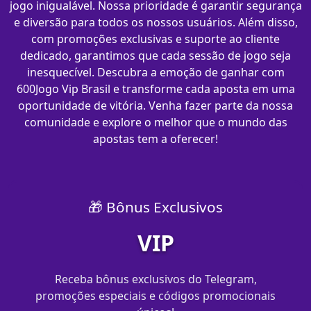
jogo inigualável. Nossa prioridade é garantir segurança
e diversão para todos os nossos usuários. Além disso,
com promoções exclusivas e suporte ao cliente
dedicado, garantimos que cada sessão de jogo seja
inesquecível. Descubra a emoção de ganhar com
600Jogo Vip Brasil e transforme cada aposta em uma
oportunidade de vitória. Venha fazer parte da nossa
comunidade e explore o melhor que o mundo das
apostas tem a oferecer!
🎁 Bônus Exclusivos
VIP
Receba bônus exclusivos do Telegram,
promoções especiais e códigos promocionais