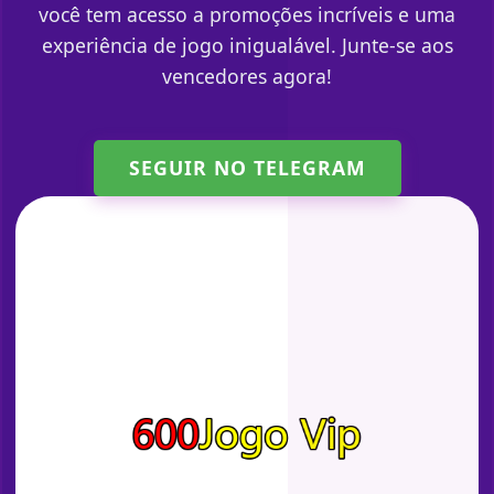
você tem acesso a promoções incríveis e uma
experiência de jogo inigualável. Junte-se aos
vencedores agora!
SEGUIR NO TELEGRAM