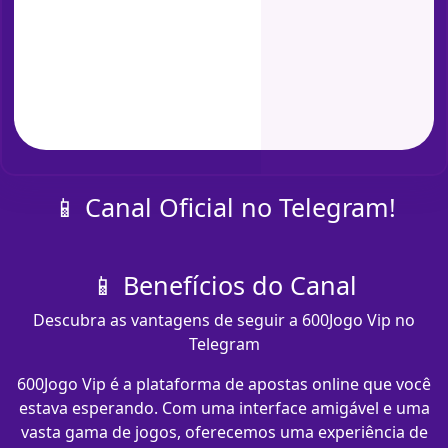
📱 Canal Oficial no Telegram!
📱 Benefícios do Canal
Descubra as vantagens de seguir a 600Jogo Vip no
Telegram
600Jogo Vip é a plataforma de apostas online que você
estava esperando. Com uma interface amigável e uma
vasta gama de jogos, oferecemos uma experiência de