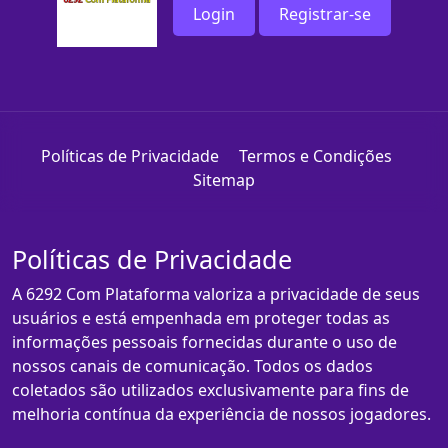
Login
Registrar-se
Políticas de Privacidade
Termos e Condições
Sitemap
Políticas de Privacidade
A 6292 Com Plataforma valoriza a privacidade de seus
usuários e está empenhada em proteger todas as
informações pessoais fornecidas durante o uso de
nossos canais de comunicação. Todos os dados
coletados são utilizados exclusivamente para fins de
melhoria contínua da experiência de nossos jogadores.