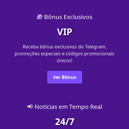
🎁 Bônus Exclusivos
VIP
Receba bônus exclusivos do Telegram,
promoções especiais e códigos promocionais
únicos!
Ver Bônus
📢 Notícias em Tempo Real
24/7