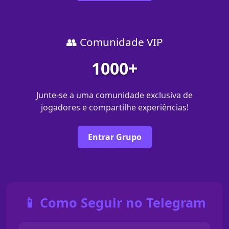
👥 Comunidade VIP
1000+
Junte-se a uma comunidade exclusiva de
jogadores e compartilhe experiências!
Entrar Grupo
📱 Como Seguir no Telegram