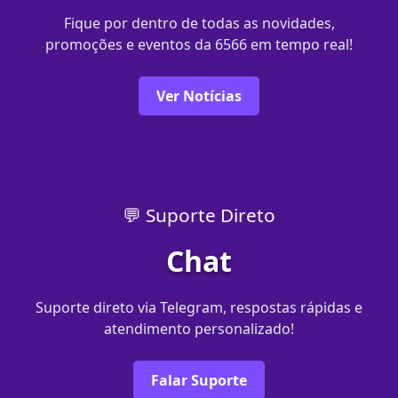
Fique por dentro de todas as novidades,
promoções e eventos da 6566 em tempo real!
Ver Notícias
💬 Suporte Direto
Chat
Suporte direto via Telegram, respostas rápidas e
atendimento personalizado!
Falar Suporte