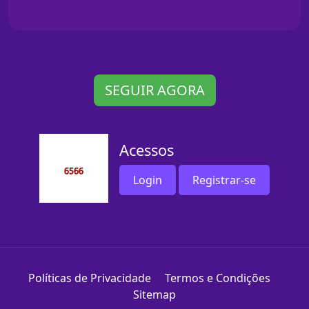
SEGUIR AGORA
Acessos
Login
Registrar-se
Políticas de Privacidade
Termos e Condições
Sitemap