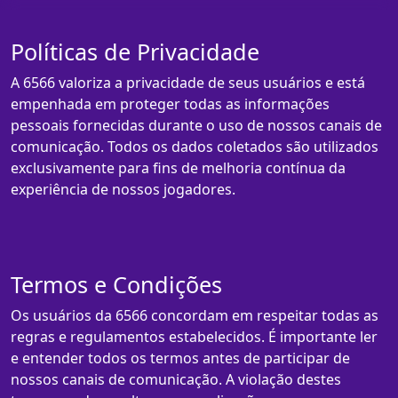
Políticas de Privacidade
A 6566 valoriza a privacidade de seus usuários e está
empenhada em proteger todas as informações
pessoais fornecidas durante o uso de nossos canais de
comunicação. Todos os dados coletados são utilizados
exclusivamente para fins de melhoria contínua da
experiência de nossos jogadores.
Termos e Condições
Os usuários da 6566 concordam em respeitar todas as
regras e regulamentos estabelecidos. É importante ler
e entender todos os termos antes de participar de
nossos canais de comunicação. A violação destes