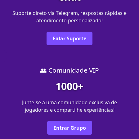
Suporte direto via Telegram, respostas rápidas e
atendimento personalizado!
Falar Suporte
👥 Comunidade VIP
1000+
Junte-se a uma comunidade exclusiva de
jogadores e compartilhe experiências!
Entrar Grupo