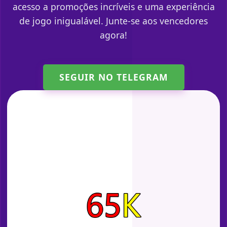
acesso a promoções incríveis e uma experiência
de jogo inigualável. Junte-se aos vencedores
agora!
SEGUIR NO TELEGRAM