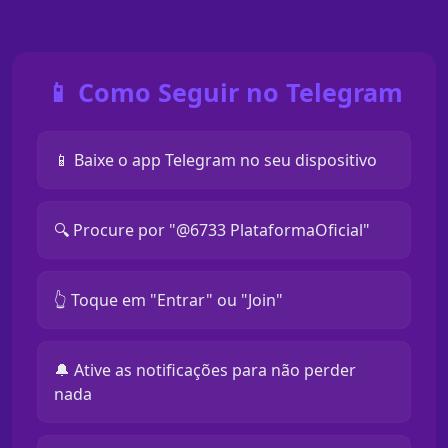
📱 Como Seguir no Telegram
📱 Baixe o app Telegram no seu dispositivo
🔍 Procure por "@6733 PlataformaOficial"
👆 Toque em "Entrar" ou "Join"
🔔 Ative as notificações para não perder
nada