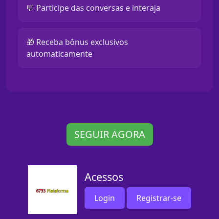
💬 Participe das conversas e interaja
🎁 Receba bônus exclusivos
automaticamente
SEGUIR AGORA
Acessos
Login
Registrar-se