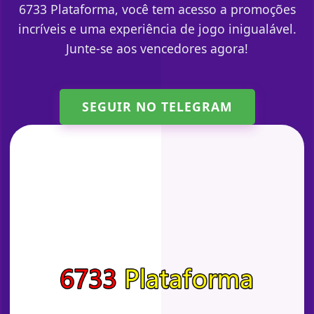
6733 Plataforma, você tem acesso a promoções
incríveis e uma experiência de jogo inigualável.
Junte-se aos vencedores agora!
SEGUIR NO TELEGRAM