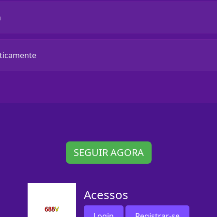
a
aticamente
SEGUIR AGORA
Acessos
Login
Registrar-se