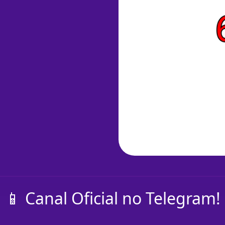
📱 Canal Oficial no Telegram!