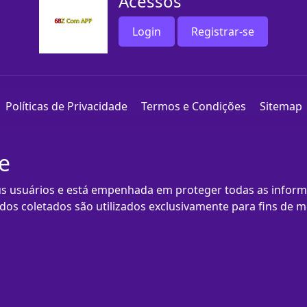
Acessos
Login
Registrar-se
Políticas de Privacidade
Termos e Condições
Sitemap
de
eus usuários e está empenhada em proteger todas as inform
os coletados são utilizados exclusivamente para fins de m