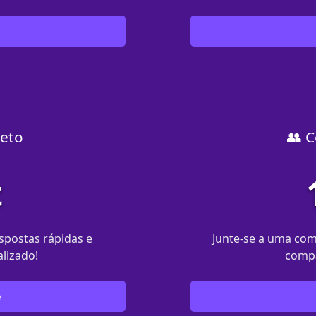
reto
👥 
t
espostas rápidas e
Junte-se a uma com
lizado!
compa
e