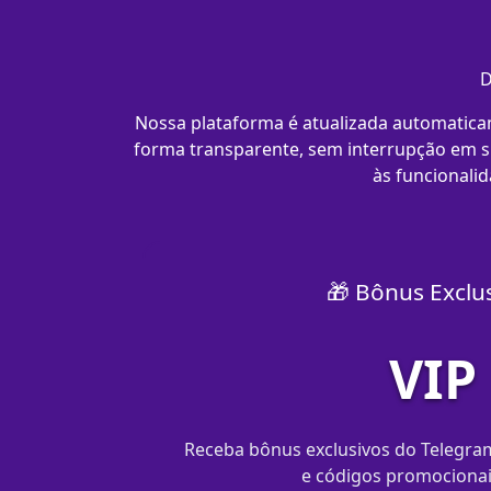
D
Nossa plataforma é atualizada automaticam
forma transparente, sem interrupção em s
às funcionalid
🎁 Bônus Exclu
VIP
Receba bônus exclusivos do Telegra
e códigos promocionai