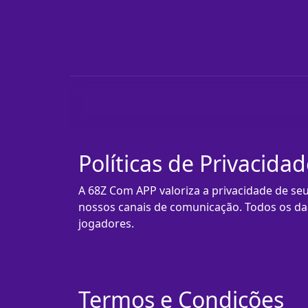
Políticas de Privacida
A 68Z Com APP valoriza a privacidade de s
nossos canais de comunicação. Todos os dad
jogadores.
Termos e Condições