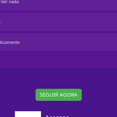
erder nada
a
aticamente
SEGUIR AGORA