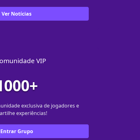
Ver Notícias
Comunidade VIP
1000+
unidade exclusiva de jogadores e
rtilhe experiências!
Entrar Grupo