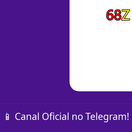
📱 Canal Oficial no Telegram!