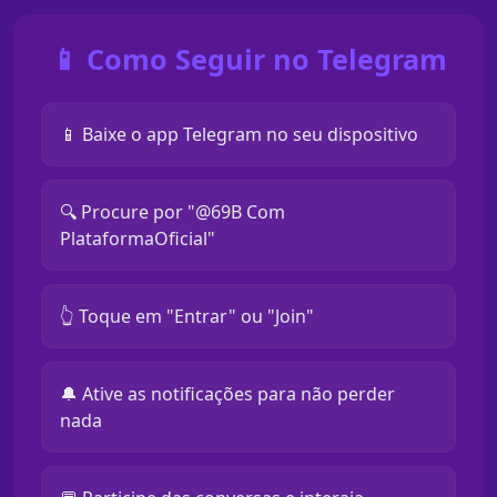
📱 Como Seguir no Telegram
📱 Baixe o app Telegram no seu dispositivo
🔍 Procure por "@69B Com
PlataformaOficial"
👆 Toque em "Entrar" ou "Join"
🔔 Ative as notificações para não perder
nada