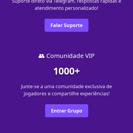
Suporte direto via Telegram, respostas rápidas e
atendimento personalizado!
Falar Suporte
👥 Comunidade VIP
1000+
Junte-se a uma comunidade exclusiva de
jogadores e compartilhe experiências!
Entrar Grupo