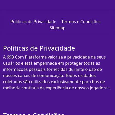
Políticas de Privacidade
Termos e Condições
Sitemap
Políticas de Privacidade
A 69B Com Plataforma valoriza a privacidade de seus
usuários e está empenhada em proteger todas as
informações pessoais fornecidas durante o uso de
nossos canais de comunicação. Todos os dados
coletados são utilizados exclusivamente para fins de
melhoria contínua da experiência de nossos jogadores.