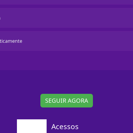
a
aticamente
SEGUIR AGORA
Acessos