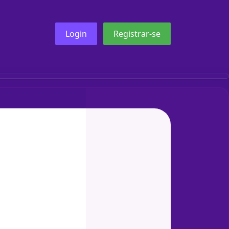
Login
Registrar-se