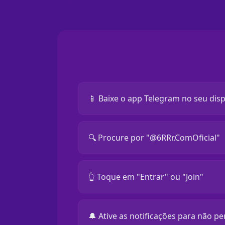
📱 Baixe o app Telegram no seu disp
🔍 Procure por "@6RRr.ComOficial"
👆 Toque em "Entrar" ou "Join"
🔔 Ative as notificações para não p