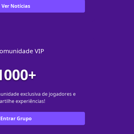
Ver Notícias
Comunidade VIP
1000+
unidade exclusiva de jogadores e
rtilhe experiências!
Entrar Grupo