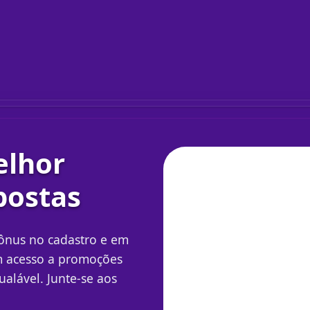
elhor
postas
ônus no cadastro e em
m acesso a promoções
ualável. Junte-se aos