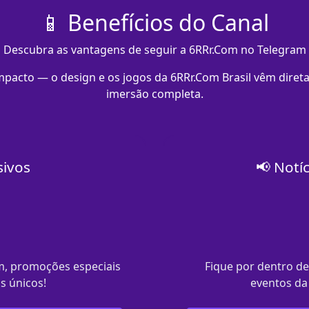
📱 Benefícios do Canal
Descubra as vantagens de seguir a 6RRr.Com no Telegram
pacto — o design e os jogos da 6RRr.Com Brasil vêm diret
imersão completa.
sivos
📢 Notí
m, promoções especiais
Fique por dentro d
s únicos!
eventos da