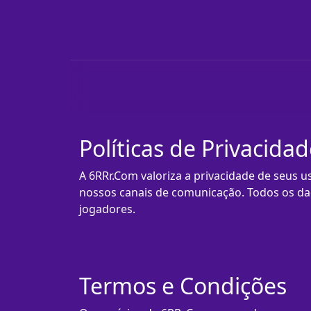
Políticas de Privacida
A 6RRr.Com valoriza a privacidade de seus 
nossos canais de comunicação. Todos os dad
jogadores.
Termos e Condições