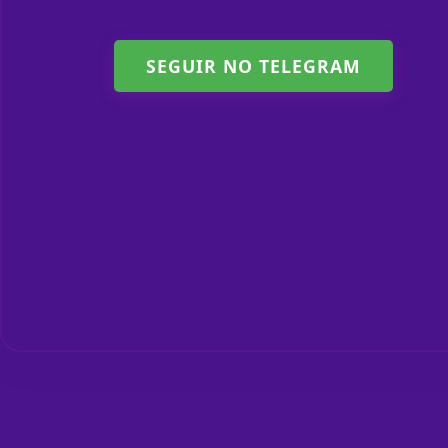
SEGUIR NO TELEGRAM