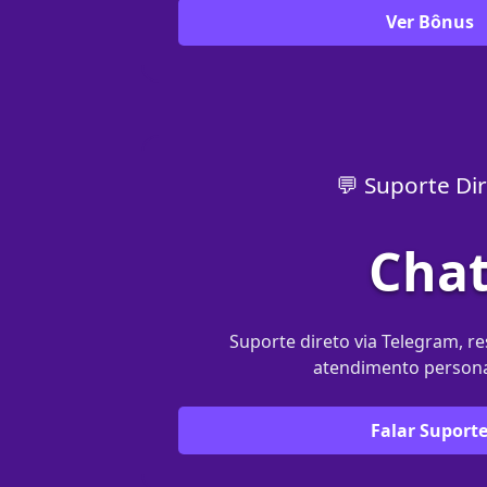
Ver Bônus
💬 Suporte Di
Cha
Suporte direto via Telegram, r
atendimento persona
Falar Suport