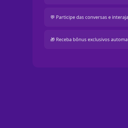
💬 Participe das conversas e interaj
🎁 Receba bônus exclusivos autom