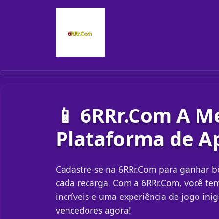
📱 6RRr.Com A M
Plataforma de A
Cadastre-se na 6RRr.Com para ganhar b
cada recarga. Com a 6RRr.Com, você te
incríveis e uma experiência de jogo inig
vencedores agora!