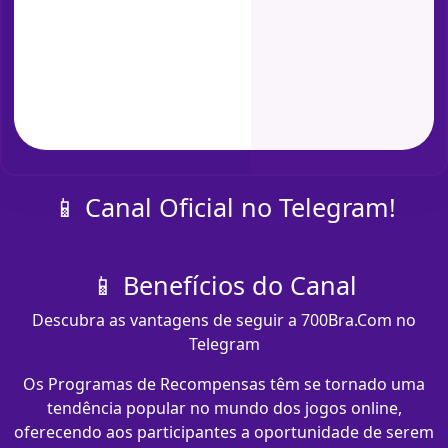
📱 Canal Oficial no Telegram!
📱 Benefícios do Canal
Descubra as vantagens de seguir a 700Bra.Com no
Telegram
Os Programas de Recompensas têm se tornado uma
tendência popular no mundo dos jogos online,
oferecendo aos participantes a oportunidade de serem