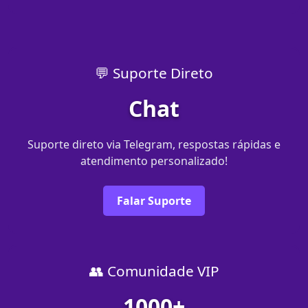
💬 Suporte Direto
Chat
Suporte direto via Telegram, respostas rápidas e
atendimento personalizado!
Falar Suporte
👥 Comunidade VIP
1000+