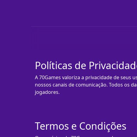
Políticas de Privacida
A 70Games valoriza a privacidade de seus 
nossos canais de comunicação. Todos os dad
jogadores.
Termos e Condições