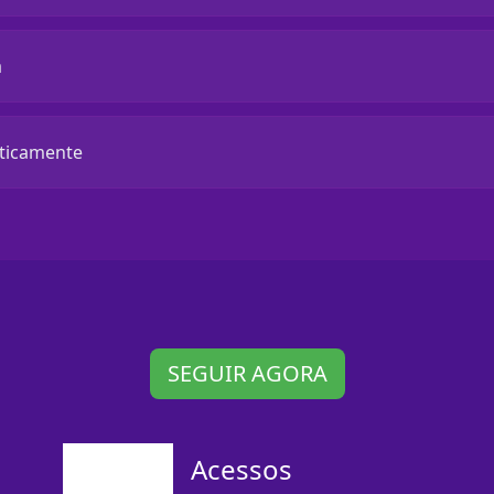
a
aticamente
SEGUIR AGORA
Acessos