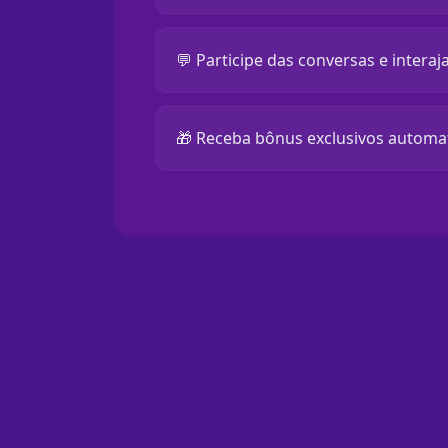
💬 Participe das conversas e interaj
🎁 Receba bônus exclusivos autom