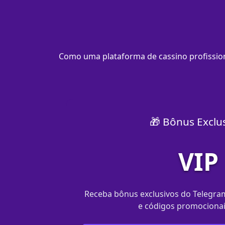
Como uma plataforma de cassino profission
🎁 Bônus Exclu
VIP
Receba bônus exclusivos do Telegra
e códigos promocionai