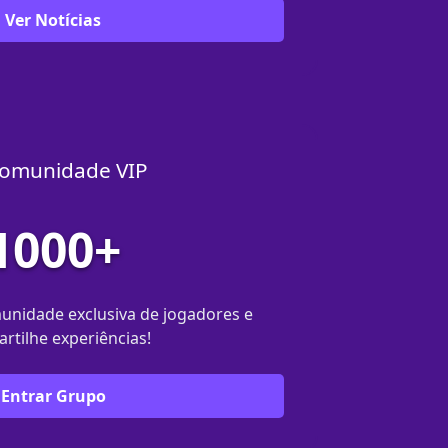
Ver Notícias
Comunidade VIP
1000+
unidade exclusiva de jogadores e
rtilhe experiências!
Entrar Grupo