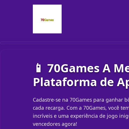
📱 70Games A Me
Plataforma de A
Cadastre-se na 70Games para ganhar b
cada recarga. Com a 70Games, você te
incríveis e uma experiência de jogo inig
vencedores agora!