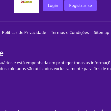
Login
Registrar-se
Políticas de Privacidade
Termos e Condições
Sitemap
de
usuários e está empenhada em proteger todas as informaçõ
os coletados são utilizados exclusivamente para fins de m