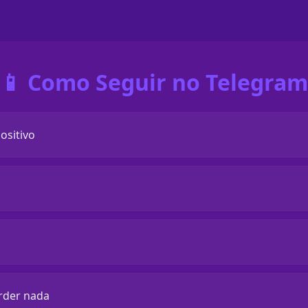
📱 Como Seguir no Telegram
ositivo
erder nada